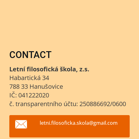
CONTACT
Letní filosofická škola, z.s.
Habartická 34
788 33 Hanušovice
IČ: 041222020
č. transparentního účtu: 250886692/0600
letni.fi
losofick
a.skola@
gmail.co
m